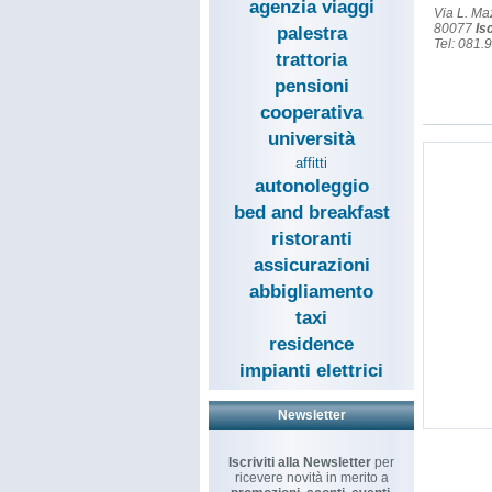
agenzia viaggi
Via L. Ma
80077
Is
palestra
Tel: 081.
trattoria
pensioni
cooperativa
università
affitti
autonoleggio
bed and breakfast
ristoranti
assicurazioni
abbigliamento
taxi
residence
impianti elettrici
Newsletter
Iscriviti alla Newsletter
per
ricevere novità in merito a