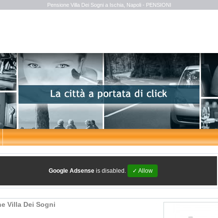
Pensione Villa Dei Sogni a Ischia, Napoli - PENSIONI
Google Adsense
is disabled.
✓ Allow
e Villa Dei Sogni