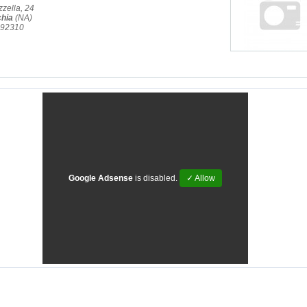
zzella, 24
chia
(NA)
992310
Google Adsense
is disabled.
✓ Allow