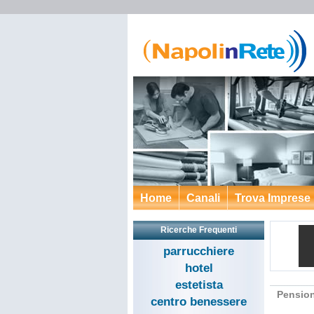
Home
Canali
Trova Imprese
Ricerche Frequenti
parrucchiere
hotel
estetista
Pension
centro benessere