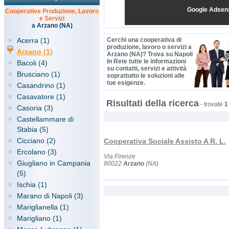
Google Adsen
Cooperative Produzione, Lavoro
e Servizi
a Arzano (NA)
Acerra (1)
Cerchi una cooperativa di
produzione, lavoro o servizi a
Arzano (1)
Arzano (NA)? Trova su Napoli
In Rete tutte le informazioni
Bacoli (4)
su contatti, servizi e attività
Brusciano (1)
soprattutto le soluzioni alle
tue esigenze.
Casandrino (1)
Casavatore (1)
Risultati della ricerca
-
trovate
1
Casoria (3)
Castellammare di
Stabia (5)
Cicciano (2)
Cooperativa Sociale Assisto A R. L.
Ercolano (3)
Via Firenze
Giugliano in Campania
80022
Arzano
(NA)
(5)
Ischia (1)
Marano di Napoli (3)
Mariglianella (1)
Marigliano (1)