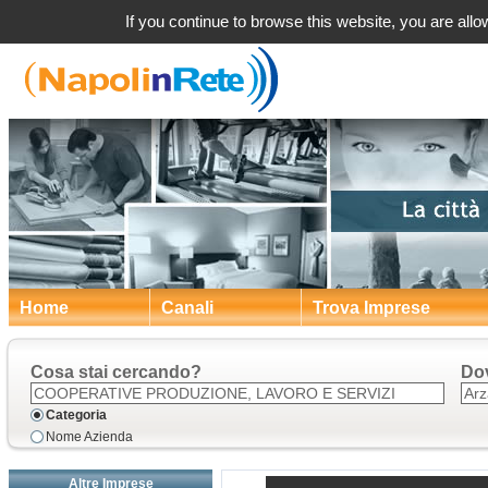
Arzano (NA) Coope
If you continue to browse this website, you are allow
Home
Canali
Trova Imprese
Cosa stai cercando?
Do
Categoria
Nome Azienda
Altre Imprese