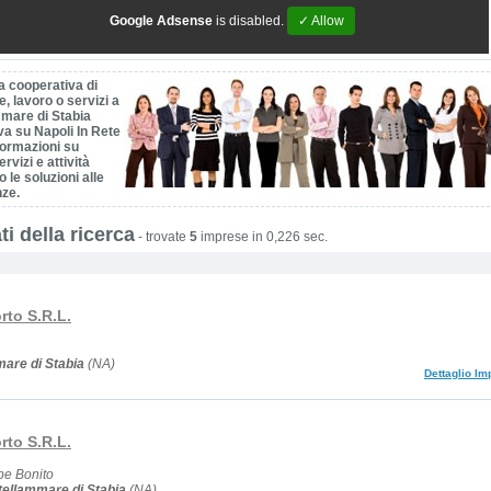
Google Adsense
is disabled.
✓ Allow
a cooperativa di
, lavoro o servizi a
mare di Stabia
va su Napoli In Rete
nformazioni su
ervizi e attività
o le soluzioni alle
nze.
ti della ricerca
-
trovate
5
imprese in 0,226 sec.
rto S.R.L.
are di Stabia
(NA)
Dettaglio Im
rto S.R.L.
pe Bonito
ellammare di Stabia
(NA)