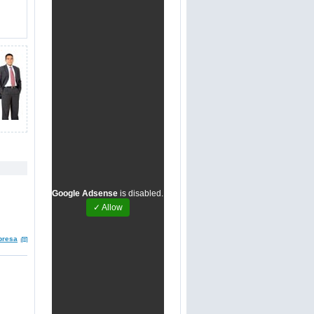
Google Adsense
is disabled.
✓ Allow
presa