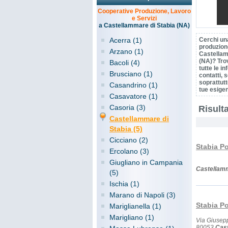
Cooperative Produzione, Lavoro
e Servizi
a Castellammare di Stabia (NA)
Acerra (1)
Cerchi un
produzione
Arzano (1)
Castellam
(NA)? Tro
Bacoli (4)
tutte le i
Brusciano (1)
contatti, s
soprattutt
Casandrino (1)
tue esige
Casavatore (1)
Casoria (3)
Risulta
Castellammare di
Stabia (5)
Cicciano (2)
Stabia Po
Ercolano (3)
Giugliano in Campania
Castellamm
(5)
Ischia (1)
Marano di Napoli (3)
Stabia Po
Mariglianella (1)
Marigliano (1)
Via Giusep
80053
Cast