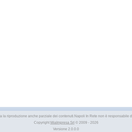
vietata la riproduzione anche parziale dei contenuti.Napoli In Rete non è responsabile dei
Copyright
MiaImpresa Srl
© 2009 - 2026
Versione 2.0.0.0