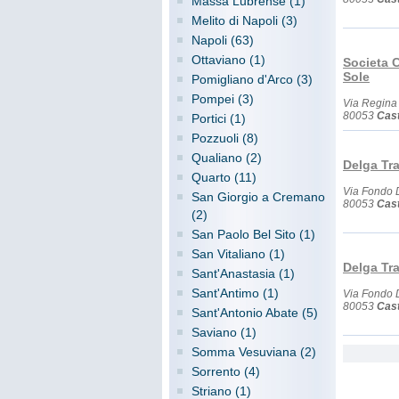
Massa Lubrense (1)
Melito di Napoli (3)
Napoli (63)
Ottaviano (1)
Societa C
Sole
Pomigliano d'Arco (3)
Pompei (3)
Via Regina
80053
Cast
Portici (1)
Pozzuoli (8)
Qualiano (2)
Delga Tra
Quarto (11)
Via Fondo 
San Giorgio a Cremano
80053
Cast
(2)
San Paolo Bel Sito (1)
San Vitaliano (1)
Delga Tra
Sant'Anastasia (1)
Sant'Antimo (1)
Via Fondo 
80053
Cast
Sant'Antonio Abate (5)
Saviano (1)
Somma Vesuviana (2)
Sorrento (4)
Striano (1)