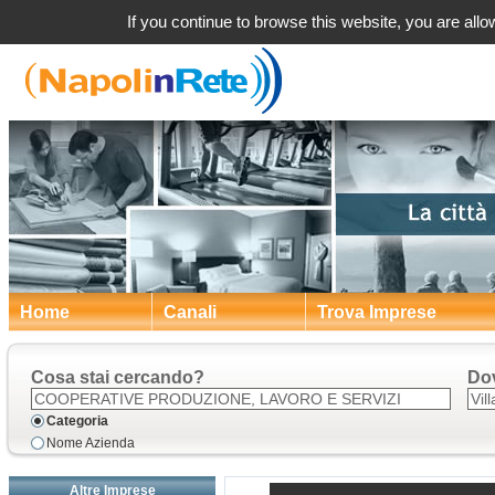
Villaricca (NA) Coo
If you continue to browse this website, you are allow
Home
Canali
Trova Imprese
Cosa stai cercando?
Do
Categoria
Nome Azienda
Altre Imprese