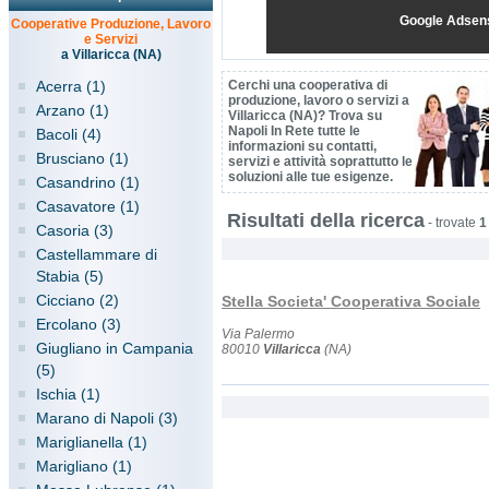
Google Adsen
Cooperative Produzione, Lavoro
e Servizi
a Villaricca (NA)
Acerra (1)
Cerchi una cooperativa di
produzione, lavoro o servizi a
Arzano (1)
Villaricca (NA)? Trova su
Napoli In Rete tutte le
Bacoli (4)
informazioni su contatti,
Brusciano (1)
servizi e attività soprattutto le
soluzioni alle tue esigenze.
Casandrino (1)
Casavatore (1)
Risultati della ricerca
-
trovate
1
Casoria (3)
Castellammare di
Stabia (5)
Cicciano (2)
Stella Societa' Cooperativa Sociale
Ercolano (3)
Via Palermo
Giugliano in Campania
80010
Villaricca
(NA)
(5)
Ischia (1)
Marano di Napoli (3)
Mariglianella (1)
Marigliano (1)